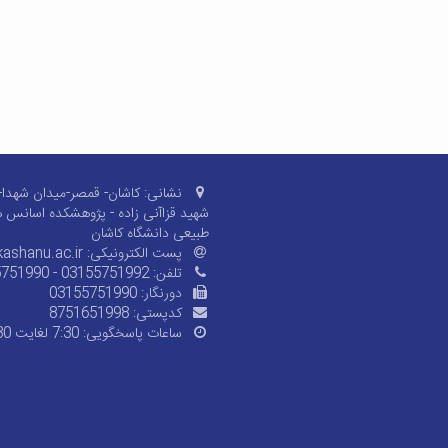
نشانی:
کاشان- قمصر-میدان شهدا- ب
شهید قزاآنی زاده - پژوهشکده اسانس 
طبیعی دانشگاه کاشان
پست الکترونیکی:
ashanu.ac.ir
تلفن:
5751990 - 03155751992
دورنگار:
03155751990
کدپستی:
8751651998
ساعات پاسخگویی:
7:30 لغایت 15:30