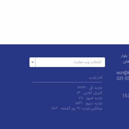
لوار
های
انتخاب وب سایت
eori@k
آمار بازدید
031-5
بازدید کل :
۴۸۲۴۱
کاربران آنلاین :
۱۳
بازدید امروز :
۷۱۱
بازدید دیروز :
۱۵۳۱
میانگین بازدید ۳۰ روز گذشته :
۱۶۰۹