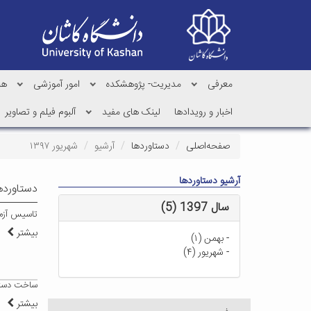
معرفی
مدیریت- پژوهشکده
امور آموزشی
هم
اخبار و رویدادها
لینک های مفید
آلبوم فیلم و تصاویر
صفحه‌اصلی
دستاوردها
آرشیو
شهریور ۱۳۹۷
آرشیو دستاوردها
دستاوردها-
سال 1397 (5)
تاسیس آزما
بیشتر
-
بهمن (۱)
-
شهریور (۴)
ساخت دستگاه 
بیشتر