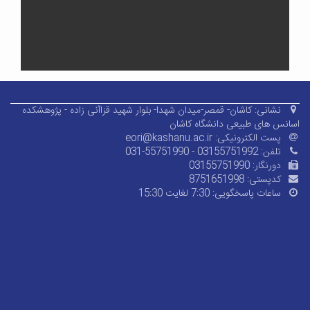
نشانی:
کاشان- قمصر-میدان شهدا- بلوار شهید قزاآنی زاده - پژوهشکده
اسانس های طبیعی دانشگاه کاشان
پست الکترونیکی:
eori@kashanu.ac.ir
تلفن:
031-55751990 - 03155751992
دورنگار:
03155751990
کدپستی:
8751651998
ساعات پاسخگویی:
7:30 لغایت 15:30