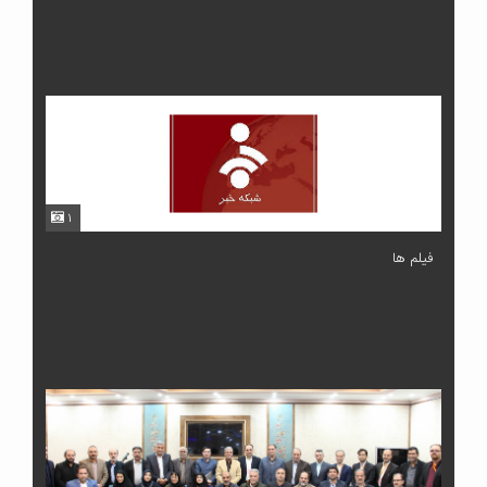
۱
فیلم ها