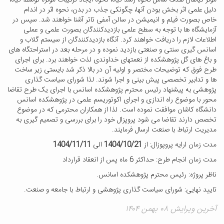
موثر گیاهان هدف شامل نحوه رشد گیاه، نحوه ایجاد ترکیبات موثره توسط گیاه،
دلیل علمی اثر بخش بودن آنها، چگونکی جذب در بدن، نحوه اثر در اندام
خاص بصورت فیلم و انیمیشن در سالن آمفی تاتر آشنا خواهند شد. سپس در
آزمایشگاه ها با توجه به سطح علمی بازدیدکنندگان بصورت علمی و عملی
اطلاعات لازم را دریافت خواهند کرد. آنگاه بازدیدکنندگان از سیستم گلاب و
اسانس گیری سنتی و صنعتی بازدید نموده و در مرحله بعد در استراحتگاه های
و باغ های گل پژوهشکده از نعمتهای خداوندی لذت خواهند برد. برای اجرای
طرح فوق که توضیحات مختصر و اولیه آن در بالا ذکر شد بایستی زیر ساخت
ها و تدابیر تخصصی پیش بینی و اجرا شوند. لذا شورای سیاست گذاری
پژوهشی به پیشنهاد رئیس محترم پژوهشکده اسانس با اجرای یک طرح تقاضا
محور با موضوع راه اندازی و اجرای اکوتوریسم علمی در پژوهشکده اسانس
دانشگاه کاشان موافقت نموده است. لذا از همکاران محترمی که در موضوع
تخصص دارند تقاضا می شود پروپزال خود را برای بررسی و تصمیم گیری به
مدیریت ارتباط با صنعت ارسال فرمایند.
مدت زمان ارایه پروپوزال: از
1404/10/21
الی
1404/11/11
مدت زمان انجام طرح: حداکثر 6 ماه پس از انعقاد قرارداد
ناظر پروژه: رئیس محترم پژوهشکده اسانس.
تایید نهایی: شورای سیاست گذاری پژوهشی و ارتباط با جامعه و صنعت.
آخرین ویرایش ۰۸ بهمن ۱۴۰۴