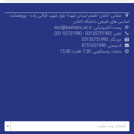
نشانی:
کاشان- قمصر-میدان شهدا- بلوار شهید قزاآنی زاده - پژوهشکده
اسانس های طبیعی دانشگاه کاشان
پست الکترونیکی:
eori@kashanu.ac.ir
تلفن:
031-55751990 - 03155751992
دورنگار:
03155751990
کدپستی:
8751651998
ساعات پاسخگویی:
7:30 لغایت 15:30
انتخاب وب سایت